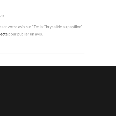
vis.
sser votre avis sur “De la Chrysalide au papillon”
ecté
pour publier un avis.