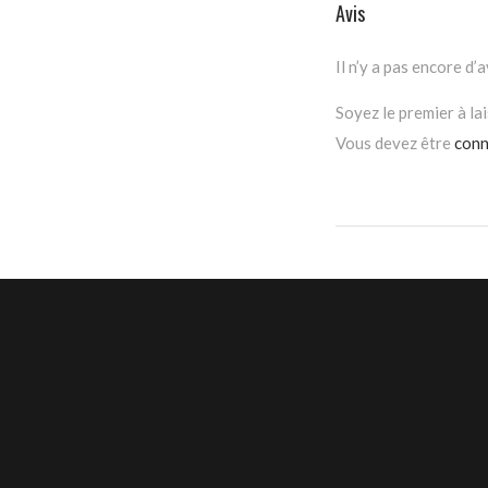
Avis
Il n’y a pas encore d’a
Soyez le premier à lai
Vous devez être
conn