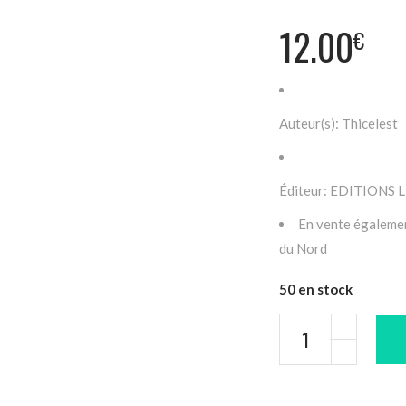
12.00
€
Auteur(s): Thicelest
Éditeur: EDITIONS
En vente égalemen
du Nord
50 en stock