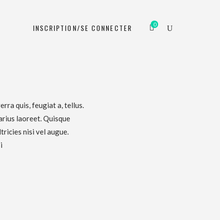
0
N
INSCRIPTION/SE CONNECTER
rra quis, feugiat a, tellus.
arius laoreet. Quisque
ricies nisi vel augue.
i