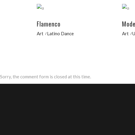
Flamenco
Mode
Art
Latino Dance
Art
U
Sorry, the comment form is closed at this time.