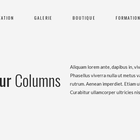
TATION
GALERIE
BOUTIQUE
FORMATIO
Aliquam lorem ante, dapibus in, vive
our
Columns
Phasellus viverra nulla ut metus v
rutrum. Aenean imperdiet. Etiam ult
Curabitur ullamcorper ultricies nis