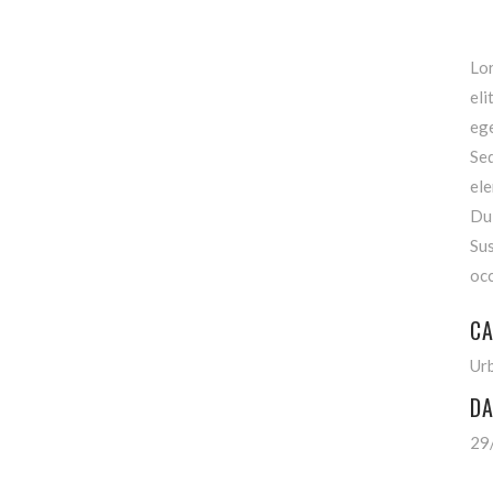
Lor
eli
ege
Se
ele
Dui
Sus
occ
CA
Ur
DA
29