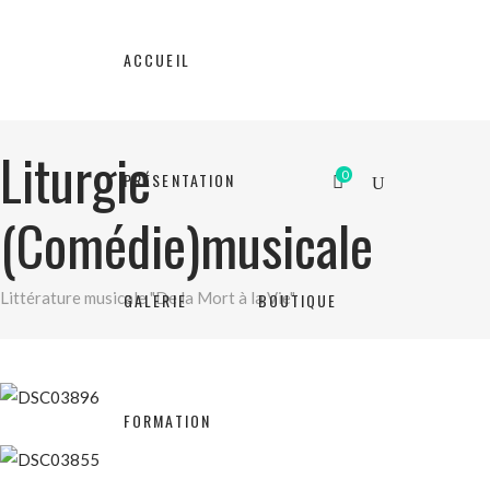
ACCUEIL
Liturgie
0
PRÉSENTATION
(Comédie)musicale
Littérature musicale "De la Mort à la Vie"
GALERIE
BOUTIQUE
FORMATION