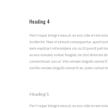
Heading 4
Ferri reque integre mea ut, eu eos vide errem nolu
inciderint.
Nam ei eirmod consequuntur, quod nost
meis explicari reformidans vix cu.Ut possit patr
eu eos nonumy soleat feugiat, ne stet dolorem def
consectetuer usu ut. Vim veniam singulis senserit
ea.Vim veniam singulis senserit an, sumo consul m
Heading 5
Ferri reque integre mea ut, eu eos vide errem nolu