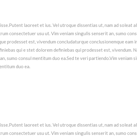
isse.Putent laoreet et ius. Vel utroque dissentias ut, nam ad soleat a
rum consectetuer usu ut.
Vim veniam singulis senserit an, sumo cons
ioque prodesset est, vivendum concludaturque conclusionemque eam i
iniebas qui e stet dolorem definiebas qui prodesset est, vivendum.
N
 an, sumo consul mentitum duo ea.Sed te veri partiendo.Vim veniam s
entitum duo ea.
isse.Putent laoreet et ius. Vel utroque dissentias ut, nam ad soleat a
rum consectetuer usu ut.
Vim veniam singulis senserit an, sumo cons