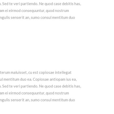
n.
Sed te veri partiendo. Ne quod case debitis has,
am ei eirmod consequuntur, quod nostrum
ingulis senserit an, sumo consul mentitum duo
lterum maluisset, cu est copiosae intellegat
ul mentitum duo ea. Copiosae antiopam ius ea,
n.
Sed te veri partiendo. Ne quod case debitis has,
am ei eirmod consequuntur, quod nostrum
ingulis senserit an, sumo consul mentitum duo