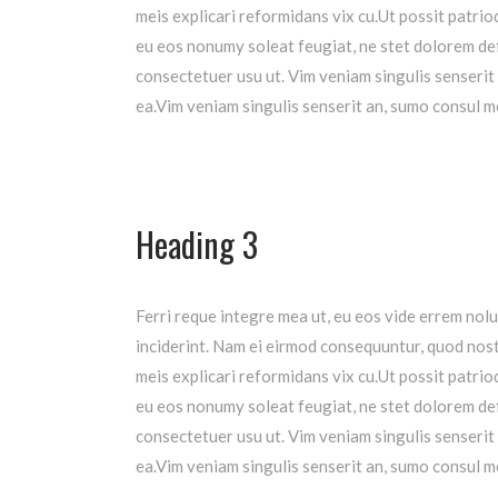
meis explicari reformidans vix cu.Ut possit patr
eu eos nonumy soleat feugiat, ne stet dolorem def
consectetuer usu ut. Vim veniam singulis senserit
ea.Vim veniam singulis senserit an, sumo consul m
Heading 3
Ferri reque integre mea ut, eu eos vide errem nolu
inciderint.
Nam ei eirmod consequuntur, quod nost
meis explicari reformidans vix cu.Ut possit patr
eu eos nonumy soleat feugiat, ne stet dolorem def
consectetuer usu ut. Vim veniam singulis senserit
ea.Vim veniam singulis senserit an, sumo consul m