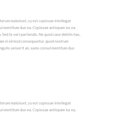
lterum maluisset, cu est copiosae intellegat
ul mentitum duo ea. Copiosae antiopam ius ea,
n.
Sed te veri partiendo. Ne quod case debitis has,
am ei eirmod consequuntur, quod nostrum
ingulis senserit an, sumo consul mentitum duo
lterum maluisset, cu est copiosae intellegat
ul mentitum duo ea. Copiosae antiopam ius ea,