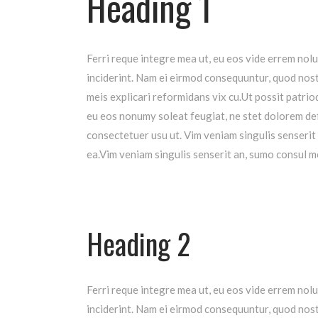
Heading 1
Ferri reque integre mea ut, eu eos vide errem nolu
inciderint.
Nam ei eirmod consequuntur, quod nost
meis explicari reformidans vix cu.Ut possit patr
eu eos nonumy soleat feugiat, ne stet dolorem def
consectetuer usu ut. Vim veniam singulis senserit
ea.Vim veniam singulis senserit an, sumo consul m
Heading 2
Ferri reque integre mea ut, eu eos vide errem nolu
inciderint.
Nam ei eirmod consequuntur, quod nost