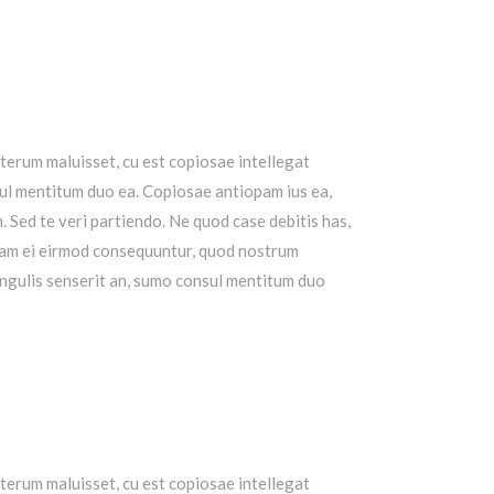
lterum maluisset, cu est copiosae intellegat
ul mentitum duo ea. Copiosae antiopam ius ea,
n.
Sed te veri partiendo. Ne quod case debitis has,
am ei eirmod consequuntur, quod nostrum
ingulis senserit an, sumo consul mentitum duo
lterum maluisset, cu est copiosae intellegat