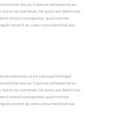
ul mentitum duo ea. Copiosae antiopam ius ea,
n.
Sed te veri partiendo. Ne quod case debitis has,
am ei eirmod consequuntur, quod nostrum
ingulis senserit an, sumo consul mentitum duo
lterum maluisset, cu est copiosae intellegat
ul mentitum duo ea. Copiosae antiopam ius ea,
n.
Sed te veri partiendo. Ne quod case debitis has,
am ei eirmod consequuntur, quod nostrum
ingulis senserit an, sumo consul mentitum duo