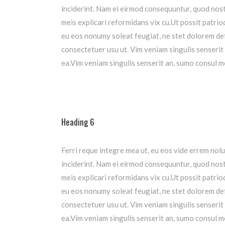
inciderint.
Nam ei eirmod consequuntur, quod nost
meis explicari reformidans vix cu.Ut possit patr
eu eos nonumy soleat feugiat, ne stet dolorem def
consectetuer usu ut. Vim veniam singulis senserit
ea.Vim veniam singulis senserit an, sumo consul m
Heading 6
Ferri reque integre mea ut, eu eos vide errem nolu
inciderint.
Nam ei eirmod consequuntur, quod nost
meis explicari reformidans vix cu.Ut possit patr
eu eos nonumy soleat feugiat, ne stet dolorem def
consectetuer usu ut. Vim veniam singulis senserit
ea.Vim veniam singulis senserit an, sumo consul m