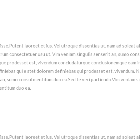
isse.Putent laoreet et ius. Vel utroque dissentias ut, nam ad soleat a
rum consectetuer usu ut.
Vim veniam singulis senserit an, sumo cons
ioque prodesset est, vivendum concludaturque conclusionemque eam i
iniebas qui e stet dolorem definiebas qui prodesset est, vivendum.
N
 an, sumo consul mentitum duo ea.Sed te veri partiendo.Vim veniam s
entitum duo ea.
isse.Putent laoreet et ius. Vel utroque dissentias ut, nam ad soleat a