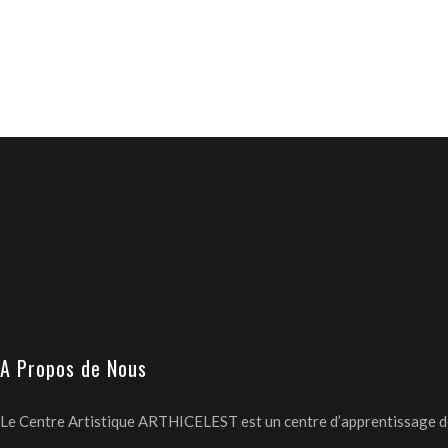
Les
options
peuvent
être
choisies
sur
la
page
du
produit
A Propos de Nous
Le Centre Artistique ARTHICELEST est un centre d’apprentissage des 