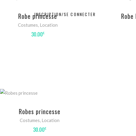
Ce
CHOIX DES OPTIONS
produit
INSCRIPTION/SE CONNECTER
Robe princesse
Robe 
a
Costumes
,
Location
plusieurs
30.00
variations.
€
Les
options
peuvent
être
choisies
sur
la
Ce
page
CHOIX DES OPTIONS
produit
du
Robes princesse
a
produit
Costumes
,
Location
plusieurs
30.00
variations.
€